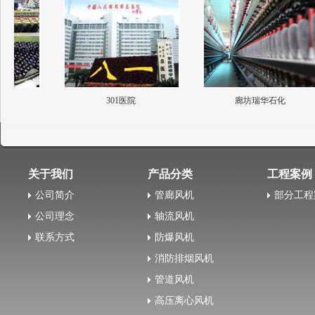
301医院
廊坊瑞华石化
关于我们
产品分类
工程案例
公司简介
管廊风机
部分工程
公司理念
轴流风机
联系方式
防爆风机
消防排烟风机
管道风机
高压离心风机