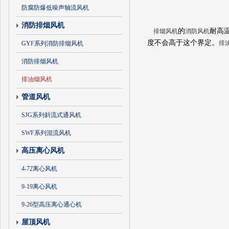
防腐防爆低噪声轴流风机
消防排烟风机
的
耐高
排烟风机
消防风机
度不会高于这个界定。
排
GYF系列消防排烟风机
消防排烟风机
排油烟风机
管道风机
SJG系列斜流式通风机
SWF系列混流风机
高压离心风机
4-72离心风机
9-19离心风机
9-26型高压离心通心机
屋顶风机